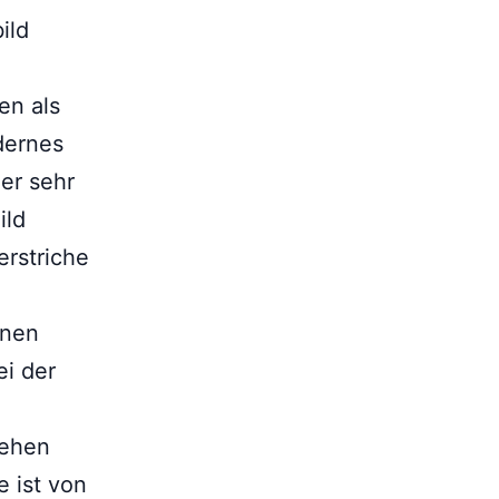
ild
en als
odernes
er sehr
ild
erstriche
inen
ei der
sehen
e ist von