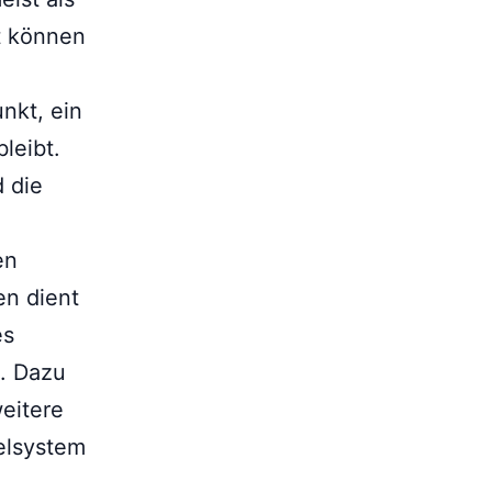
t können
nkt, ein
leibt.
 die
en
en dient
es
. Dazu
weitere
elsystem