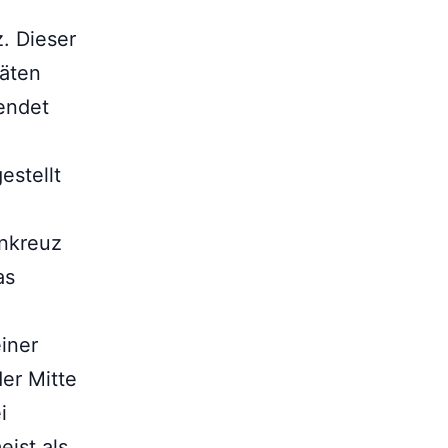
. Dieser
räten
wendet
estellt
n
enkreuz
as
iner
der Mitte
i
eist als