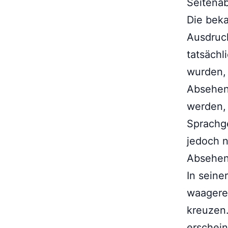
Seitena
Die beka
Ausdruck
tatsächl
wurden, 
Absehen 
werden, 
Sprachge
jedoch n
Absehen
In seine
waagerec
kreuzen.
erschein