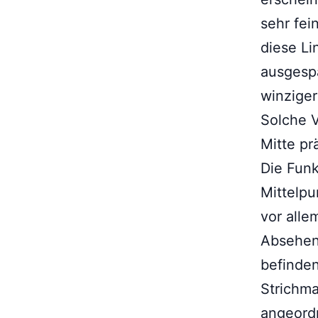
sehr fei
diese Li
ausgespa
winziger
Solche V
Mitte pr
Die Funk
Mittelpu
vor alle
Absehen
befinden
Strichm
angeordn