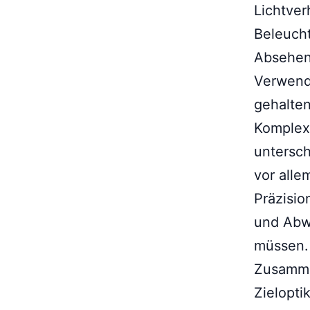
Lichtver
Beleucht
Absehen
Verwend
gehalten
Komplex
untersch
vor alle
Präzisio
und Abw
müssen.
Zusammen
Zielopti