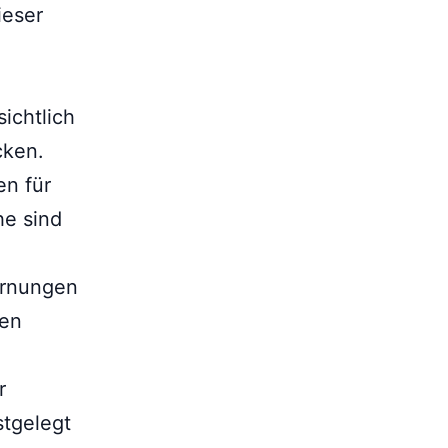
ieser
ichtlich
cken.
en für
he sind
ernungen
den
r
stgelegt