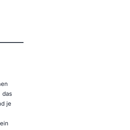
hen
, das
nd je
 ein