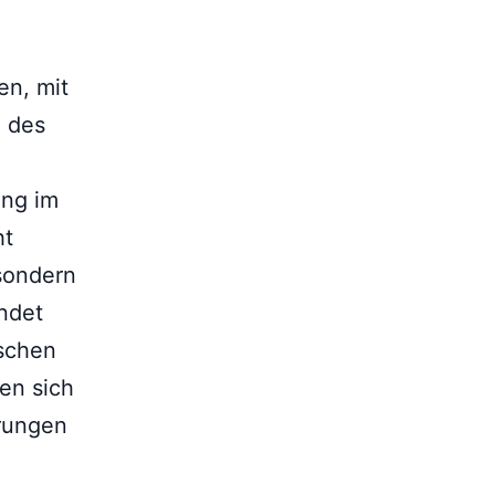
en, mit
e des
ung im
ht
sondern
indet
ischen
en sich
erungen