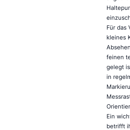
Haltepu
einzusc
Für das 
kleines 
Absehen 
feinen t
gelegt i
in regel
Markieru
Messrast
Orientier
Ein wic
betrifft