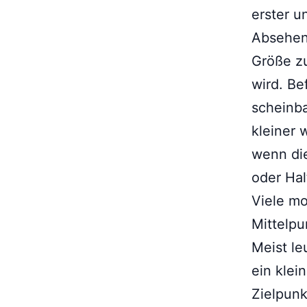
erster u
Absehen 
Größe zu
wird. Be
scheinba
kleiner 
wenn di
oder Ha
Viele m
Mittelpu
Meist le
ein klei
Zielpunk