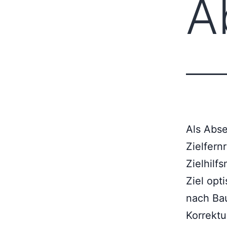
A
Als Abse
Zielfern
Zielhilf
Ziel opt
nach Ba
Korrektu