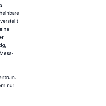
as
cheinbare
erstellt
seine
er
ig,
 Mess-
entrum.
ern nur