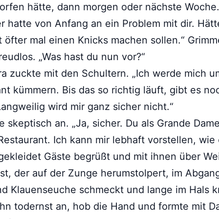
orfen hätte, dann morgen oder nächste Woche
r hatte von Anfang an ein Problem mit dir. Hätt
ht öfter mal einen Knicks machen sollen.“ Grimm
freudlos. „Was hast du nun vor?“
a zuckte mit den Schultern. „Ich werde mich 
nt kümmern. Bis das so richtig läuft, gibt es noc
Langweilig wird mir ganz sicher nicht.“
ie skeptisch an. „Ja, sicher. Du als Grande Dame
estaurant. Ich kann mir lebhaft vorstellen, wie
gekleidet Gäste begrüßt und mit ihnen über We
rst, der auf der Zunge herumstolpert, im Abgan
d Klauenseuche schmeckt und lange im Hals kr
ihn todernst an, hob die Hand und formte mit 