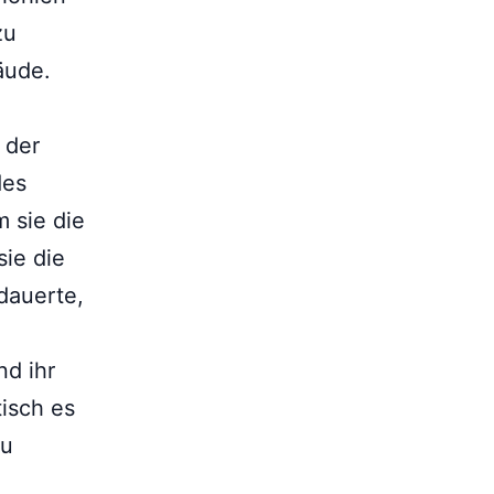
zu
äude.
 der
des
m sie die
sie die
dauerte,
n
nd ihr
tisch es
zu