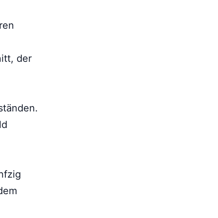
ren
tt, der
ständen.
ld
nfzig
 dem