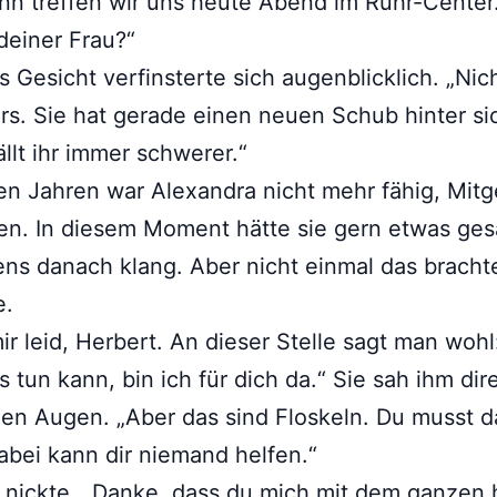
nn treffen wir uns heute Abend im Ruhr-Center
deiner Frau?“
 Gesicht verfinsterte sich augenblicklich. „Nic
s. Sie hat gerade einen neuen Schub hinter si
llt ihr immer schwerer.“
len Jahren war Alexandra nicht mehr fähig, Mitg
n. In diesem Moment hätte sie gern etwas ges
ns danach klang. Aber nicht einmal das brachte
e.
mir leid, Herbert. An dieser Stelle sagt man woh
s tun kann, bin ich für dich da.“ Sie sah ihm dire
en Augen. „Aber das sind Floskeln. Du musst d
abei kann dir niemand helfen.“
 nickte. „Danke, dass du mich mit dem ganzen 