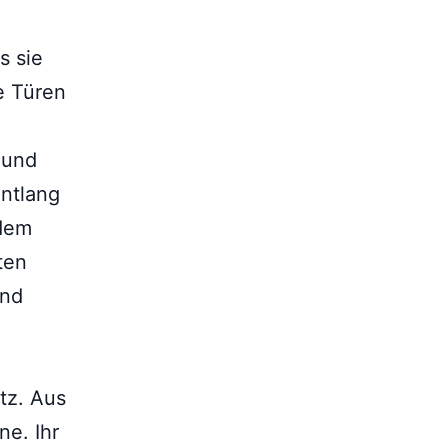
s sie
e Türen
 und
entlang
 dem
ten
und
tz. Aus
ne. Ihr