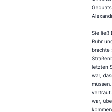
Gequatsc
Alexandr
Sie ließ
Ruhr und
brachte 
Straßenb
letzten 
war, da
müssen. 
vertraut
war, übe
kommen