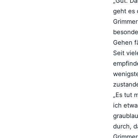
„Gut. Da
geht es 
Grimmers
besonder
Gehen fä
Seit vie
empfinde
wenigste
zustand
„Es tut 
ich etwa
graublau
durch, d
Grimmer