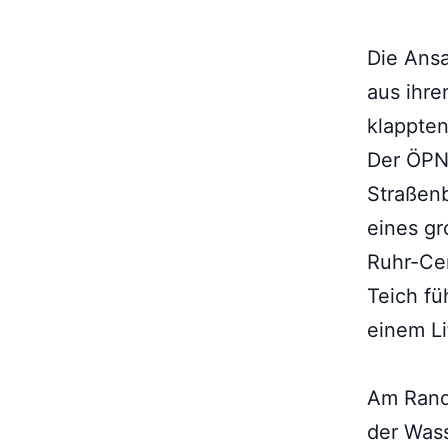
Die Ansa
aus ihre
klappten
Der ÖPNV
Straßenb
eines gr
Ruhr-Cen
Teich fü
einem Li
Am Rand 
der Wass