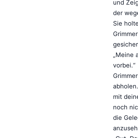
und Zeig
der wege
Sie hol
Grimmer 
gesicher
„Meine a
vorbei.“
Grimmer
abholen.
mit dein
noch nic
die Gele
anzuseh