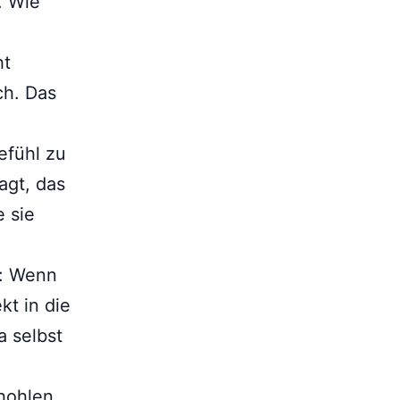
. Wie
ht
ch. Das
efühl zu
agt, das
 sie
l: Wenn
kt in die
a selbst
hohlen