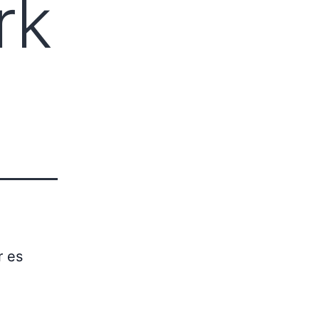
rk
r es