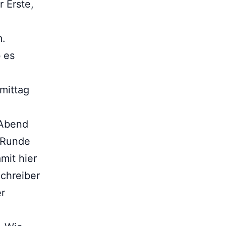
r Erste,
m.
 es
mittag
 Abend
e Runde
mit hier
Schreiber
er