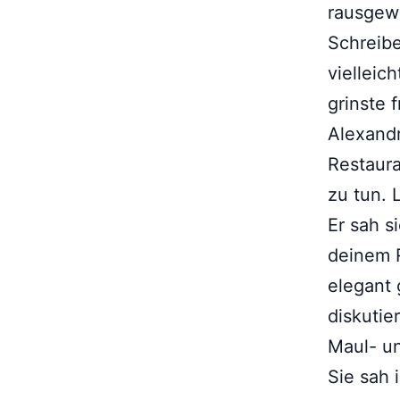
rausgew
Schreibe
vielleic
grinste 
Alexandr
Restaura
zu tun. 
Er sah s
deinem R
elegant 
diskutie
Maul- un
Sie sah 