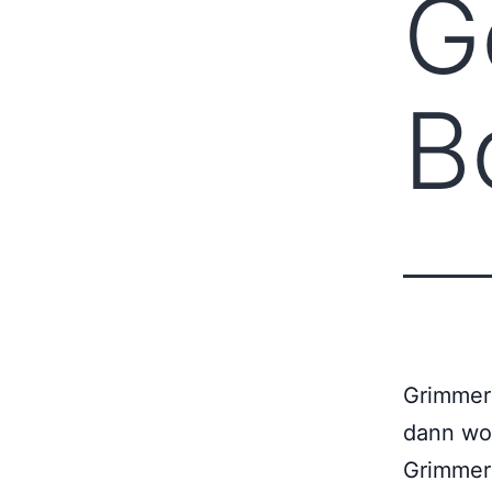
G
B
Grimmer 
dann woh
Grimmer 