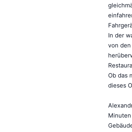
gleichmä
einfahr
Fahrger
In der w
von den
herüberw
Restaura
Ob das m
dieses O
Alexandr
Minuten 
Gebäude