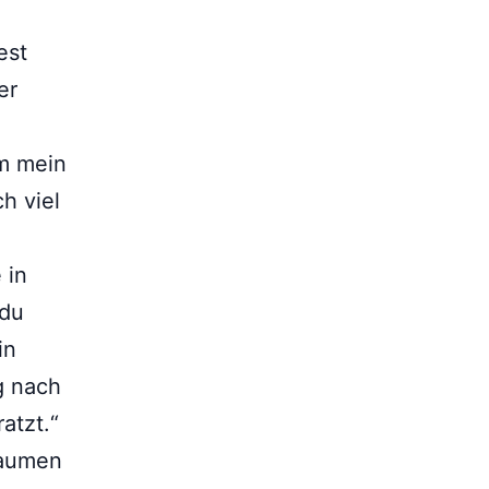
.
est
er
um mein
h viel
 in
 du
in
g nach
atzt.“
Daumen